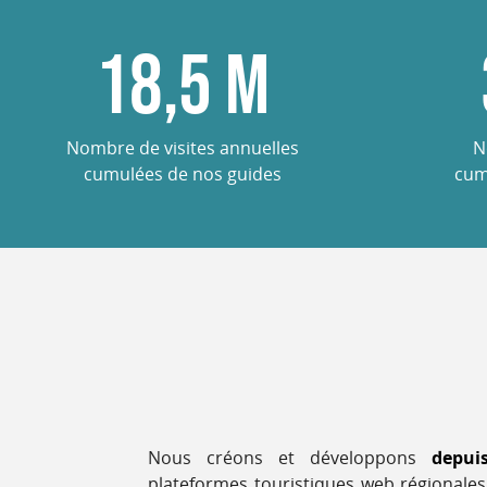
18,5
M
Nombre de visites annuelles
N
cumulées de nos guides
cum
Nous créons et développons
depui
plateformes touristiques web régionales