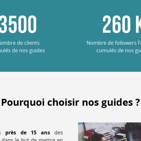
3500
260
ombre de clients
Nombre de followers 
ulés de nos guides
cumulés de nos gu
Pourquoi choisir nos guides ?
s près de 15 ans
des
 dans le but de mettre en