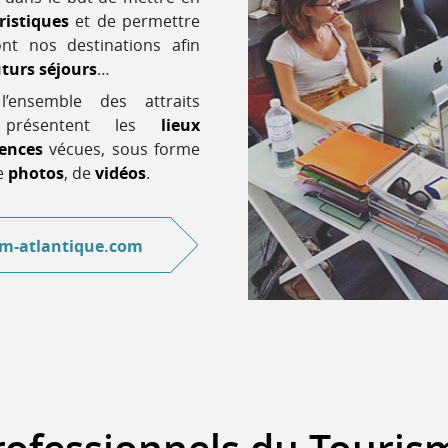
ristiques
et de permettre
nt nos destinations afin
uturs séjours
…
l’ensemble des attraits
n présentent les
lieux
iences
vécues, sous forme
de
photos
, de
vidéos
.
m-atlantique.com